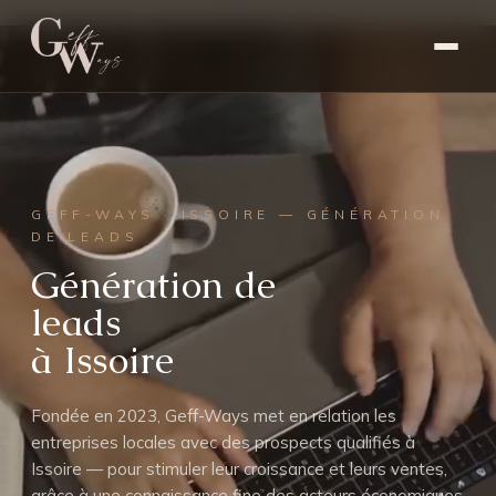
GEFF-WAYS · ISSOIRE — GÉNÉRATION
DE LEADS
Génération de
leads
à Issoire
Fondée en 2023, Geff-Ways met en relation les
entreprises locales avec des prospects qualifiés à
Issoire — pour stimuler leur croissance et leurs ventes,
grâce à une connaissance fine des acteurs économiques