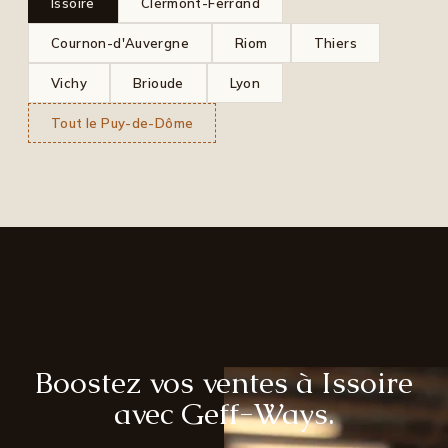
Issoire
Clermont-Ferrand
Cournon-d'Auvergne
Riom
Thiers
Vichy
Brioude
Lyon
Tout le Puy-de-Dôme
Boostez vos ventes à Issoire
avec Geff-Ways.