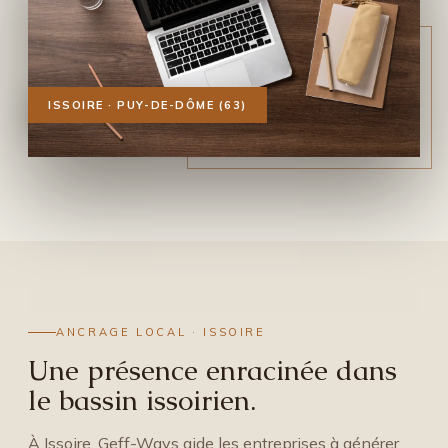
ISSOIRE · PUY-DE-DÔME (63)
ANCRAGE LOCAL · ISSOIRE
Une présence enracinée dans
le bassin issoirien.
À Issoire, Geff-Ways aide les entreprises à générer